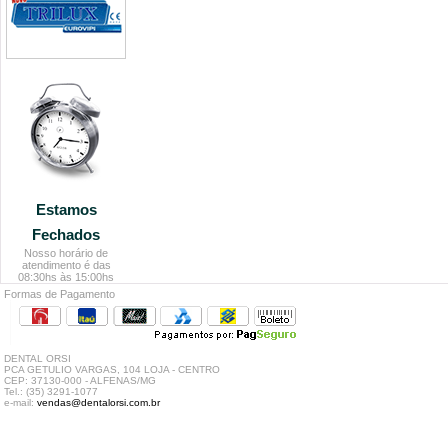
Estamos
Fechados
Nosso horário de
atendimento é das
08:30hs às 15:00hs
Formas de Pagamento
DENTAL ORSI
PCA GETULIO VARGAS, 104 LOJA - CENTRO
CEP: 37130-000 - ALFENAS/MG
Tel.: (35) 3291-1077
e-mail:
vendas@dentalorsi.com.br