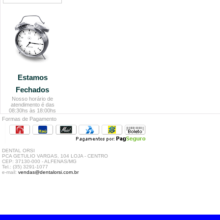
Estamos
Fechados
Nosso horário de
atendimento é das
08:30hs às 18:00hs
Formas de Pagamento
DENTAL ORSI
PCA GETULIO VARGAS, 104 LOJA - CENTRO
CEP: 37130-000 - ALFENAS/MG
Tel.: (35) 3291-1077
e-mail:
vendas@dentalorsi.com.br