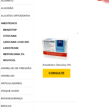
ALGINATO
ALGODÃO
ALICATES ORTODONTIA
ANESTESICO
BENZOTOP
.
CITOCAINA
LIDOCAINA 1/100.000
LIDOSTESIM
MEPIVACAINA 2%
NOVOCOL
Anestésico Citocaína 3%
APARELHO DE PRESSÃO
CONSULTE
APARELHO
FOTOPOLIMERIZADOR
ARTICULADORES
ATAQUE ACIDO
BIOSSEGURANÇA
BROCAS